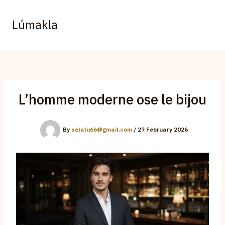
Skip
to
Lúmakla
content
L’homme moderne ose le bijou
By
selalu66@gmail.com
/
27 February 2026