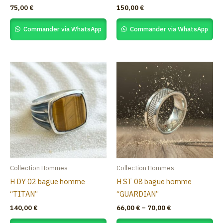
75,00
€
150,00
€
Commander via WhatsApp
Commander via WhatsApp
Price
This
range:
product
66,00 €
through
has
70,00 €
multiple
variants.
The
options
may
be
Collection Hommes
Collection Hommes
chosen
H DY 02 bague homme
H ST 08 bague homme
on
“TITAN”
“GUARDIAN”
the
140,00
€
66,00
€
–
70,00
€
product