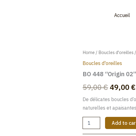
Accueil
BO
Home
/
Boucles d'oreilles
/
Origina
448
Boucles d'oreilles
"Origin
price
02"
BO 448 “Origin 02
quantity
was:
59,00
€
49,00
€
59,00 €
De délicates boucles d’o
naturelles et apaisantes
Add to car