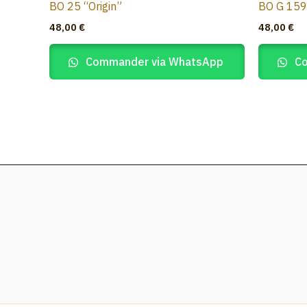
BO 25 “Origin”
BO G 159
48,00
€
48,00
€
Commander via WhatsApp
Co