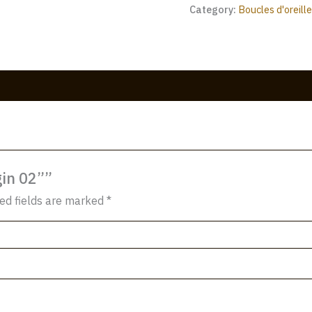
Category:
Boucles d'oreill
gin 02””
ed fields are marked
*