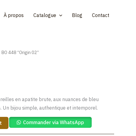
À propos
Catalogue
Blog
Contact
 BO 448 “Origin 02”
l
Current
price
”
is:
.
49,00 €.
reilles en apatite brute, aux nuances de bleu
. Un bijou simple, authentique et intemporel.
Commander via WhatsApp
t