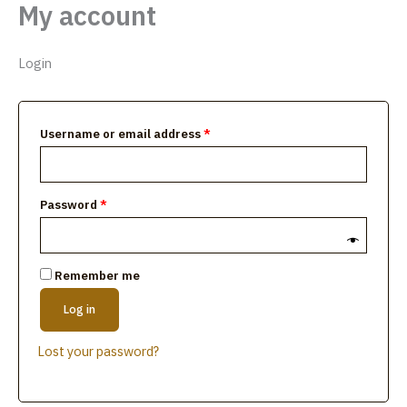
My account
Skip
Required
Required
to
Lúmakla
content
Login
Username or email address
*
Password
*
Remember me
Log in
Lost your password?